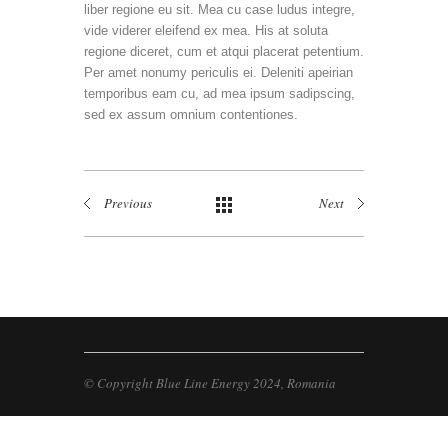
liber regione eu sit. Mea cu case ludus integre,
vide viderer eleifend ex mea. His at soluta
regione diceret, cum et atqui placerat petentium.
Per amet nonumy periculis ei. Deleniti apeirian
temporibus eam cu, ad mea ipsum sadipscing,
sed ex assum omnium contentiones.
Previous
Next
© Copyright Blue Line Energy 2024,
Romania