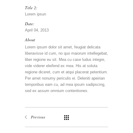
Title 2:
Lorem ipsun
Date:
April 04, 2013
About
Lorem ipsum dolor sit amet, feugiat delicata
liberavisse id cum, no quo maiorum intellegebat,
liber regione eu sit. Mea cu case ludus integre,
vide viderer eleifend ex mea. His at soluta
regione diceret, cum et atqui placerat petentium.
Per amet nonumy periculis ei. Deleniti apeirian
temporibus eam cu, ad mea ipsum sadipscing,
sed ex assum omnium contentiones.
Previous